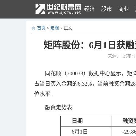
经济
股市
商业
首页
>
宏观
> 正文
矩阵股份：6月1日获融资
来源：
发布时间：
同花顺（300033）数据中心显示，矩阵股
占当日买入金额的6.32%，当前融资余额281
位水平。
融资走势表
日期
融资
6月1日
-29.